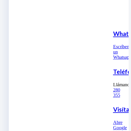
Whats
Escríben
un
Whatsap
Teléf
Llámano
280
355
Visíta
Abre
Google