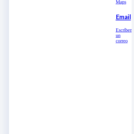
Maps
Email
Escríben
un
correo