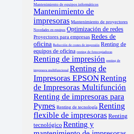
Mantenimiento de equipos informáticos
Mantenimiento de
impresoras
Mantenimiento de proyectores
Optimización de redes
Novedades en equipos
Redes de
Proyectores para empresas
oficina
Renting de
Reducción de costes de impresión
equipos de oficina
renting de fotocopiadoras
Renting de impresión
renting de
Renting de
impresora multifuncional
Impresoras EPSON
Renting
de Impresoras Multifunción
Renting de impresoras para
Pymes
Renting
Renting de tecnología
flexible de impresoras
Renting
Renting y
tecnológico
mantenimiento de impresoras