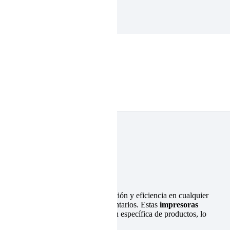
as adhesivas
a esencial para mejorar la organización y eficiencia en cualquier
mercio minorista y la gestión de inventarios. Estas
impresoras
arras hasta etiquetas con información específica de productos, lo
n tiempo real.