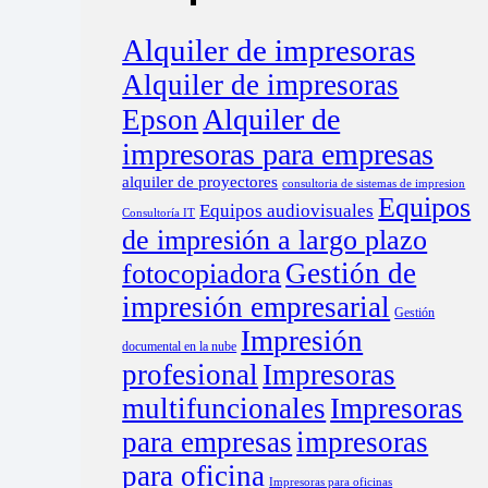
Alquiler de impresoras
Alquiler de impresoras
Alquiler de
Epson
impresoras para empresas
alquiler de proyectores
consultoria de sistemas de impresion
Equipos
Equipos audiovisuales
Consultoría IT
de impresión a largo plazo
Gestión de
fotocopiadora
impresión empresarial
Gestión
Impresión
documental en la nube
profesional
Impresoras
multifuncionales
Impresoras
para empresas
impresoras
para oficina
Impresoras para oficinas