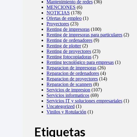
Mantenimiento de redes
(36)
MENCIONES
(6)
NOTICIAS
(178)
Ofertas de empleo
(1)
Proyectores
(23)
Renting de impresoras
(100)
Renting de impresoras para particulares
(2)
Renting de ordenadores
(9)
Renting de plotter
(2)
Renting de proyectores
(23)
Renting fotocopiadoras
(7)
Renting tecnológico para empresas
(1)
Reparacion de impresoras
(26)
Reparacion de ordenadores
(4)
Reparacion de proyectores
(14)
Reparacion de scanners
(8)
Servicios de impresion
(107)
Servicios informaticos
(69)
Servicios IT y soluciones empresariales
(1)
Uncategorized
(1)
Vinilos y Rotulación
(1)
Etiquetas