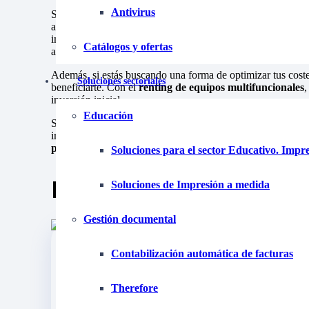
Antivirus
Si necesitas una
impresora de etiquetas adhesivas
de cali
adaptadas a tus necesidades empresariales. Nuestras
impres
impresión de alta resolución y durabilidad, asegurando que t
Catálogos y ofertas
almacenamiento y transporte.
Además, si estás buscando una forma de optimizar tus coste
Soluciones sectoriales
beneficiarte. Con el
renting de equipos multifuncionales
,
inversión inicial.
Educación
Si tu empresa necesita conocer más detalles sobre cómo fu
implementarlo de manera eficaz, visita nuestra sección de
t
personalizado
o más información, no dudes en ponerte en 
Soluciones para el sector Educativo. Impr
Post relacionados
Soluciones de Impresión a medida
Gestión documental
Contabilización automática de facturas
Therefore