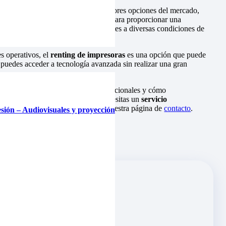
dad, en Tecnofim ofrecemos las mejores opciones del mercado,
oras de etiquetas
están diseñadas para proporcionar una
us etiquetas sean legibles y resistentes a diversas condiciones de
s operativos, el
renting de impresoras
es una opción que puede
 puedes acceder a tecnología avanzada sin realizar una gran
nciona el renting de equipos multifuncionales y cómo
odo sobre el renting
. Además, si necesitas un
servicio
contacto con nosotros a través de nuestra página de
contacto
.
esión – Audiovisuales y proyección