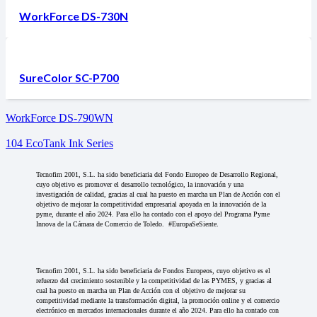
WorkForce DS-730N
SureColor SC-P700
WorkForce DS-790WN
104 EcoTank Ink Series
Tecnofim 2001, S.L. ha sido beneficiaria del Fondo Europeo de Desarrollo Regional,
cuyo objetivo es promover el desarrollo tecnológico, la innovación y una
investigación de calidad, gracias al cual ha puesto en marcha un Plan de Acción con el
objetivo de mejorar la competitividad empresarial apoyada en la innovación de la
pyme, durante el año 2024. Para ello ha contado con el apoyo del Programa Pyme
Innova de la Cámara de Comercio de Toledo. #EuropaSeSiente.
Tecnofim 2001, S.L. ha sido beneficiaria de Fondos Europeos, cuyo objetivo es el
refuerzo del crecimiento sostenible y la competitividad de las PYMES, y gracias al
cual ha puesto en marcha un Plan de Acción con el objetivo de mejorar su
competitividad mediante la transformación digital, la promoción online y el comercio
electrónico en mercados internacionales durante el año 2024. Para ello ha contado con