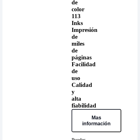
de
color
113
Inks
Impresión
de
miles
de
páginas
Facilidad
de
uso
Calidad
y
alta
fiabilidad
Mas
información
Puedes