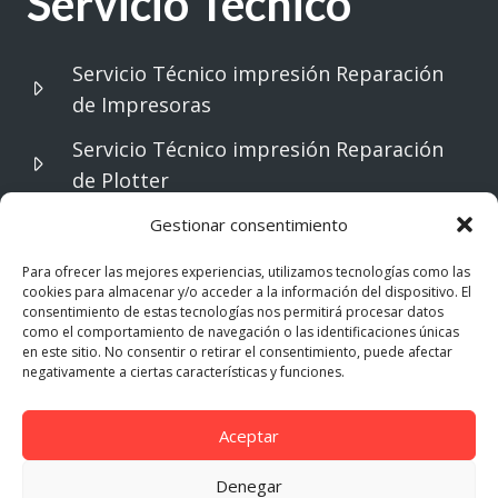
Servicio Técnico
Servicio Técnico impresión Reparación
de Impresoras
Servicio Técnico impresión Reparación
de Plotter
Servicio Técnico impresión servicio
Gestionar consentimiento
tecnico remoto
Para ofrecer las mejores experiencias, utilizamos tecnologías como las
cookies para almacenar y/o acceder a la información del dispositivo. El
Servicio Técnico proyectores Reparación
consentimiento de estas tecnologías nos permitirá procesar datos
de Proyectores
como el comportamiento de navegación o las identificaciones únicas
en este sitio. No consentir o retirar el consentimiento, puede afectar
negativamente a ciertas características y funciones.
Servicios Informáticos
Soluciones
Aceptar
Denegar