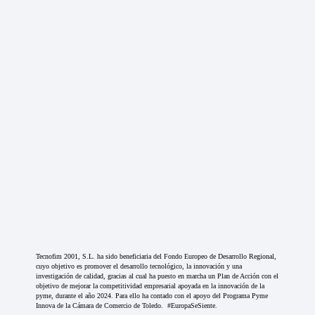
Tecnofim 2001, S.L. ha sido beneficiaria del Fondo Europeo de Desarrollo Regional,
cuyo objetivo es promover el desarrollo tecnológico, la innovación y una
investigación de calidad, gracias al cual ha puesto en marcha un Plan de Acción con el
objetivo de mejorar la competitividad empresarial apoyada en la innovación de la
pyme, durante el año 2024. Para ello ha contado con el apoyo del Programa Pyme
Innova de la Cámara de Comercio de Toledo. #EuropaSeSiente.