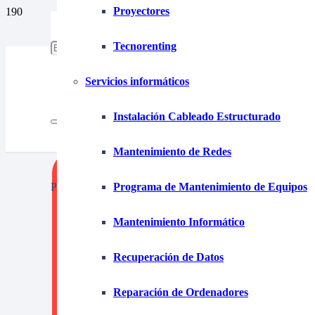
Proyectores
653 15 87 39
tecnofim@tecnofim.com
Tecnorenting
925 280 355
Servicios informáticos
Instalación Cableado Estructurado
Mantenimiento de Redes
Product
has been added to your cart.
Programa de Mantenimiento de Equipos
Mantenimiento Informático
Recuperación de Datos
Alquil
Reparación de Ordenadores