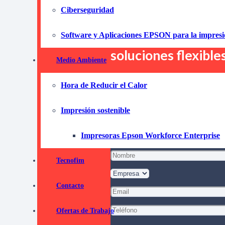
Ciberseguridad
Descubre cómo el a
Software y Aplicaciones EPSON para la impres
localidad de Calafe
soluciones flexible
Medio Ambiente
¡No dudes ni un segundo más y co
Hora de Reducir el Calor
Pida informaci
Impresión sostenible
compromi
Impresoras Epson Workforce Enterprise
Tecnofim
Contacto
Ofertas de Trabajo