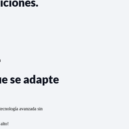
iciones.
n
ue se adapte
 tecnología avanzada sin
alto!