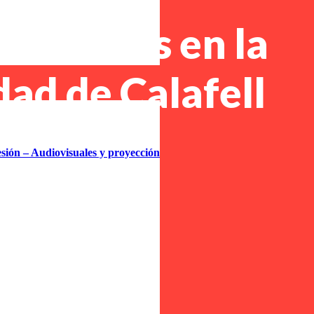
opiadoras en la
dad de Calafell
ncia de
esión – Audiovisuales y proyección
gona
 Mejora tu
vidad