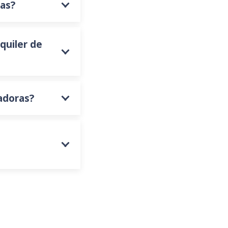
ras?
quiler de
iadoras?