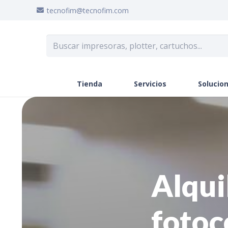
tecnofim@tecnofim.com
Tienda
Servicios
Solucion
Alqui
fotoc