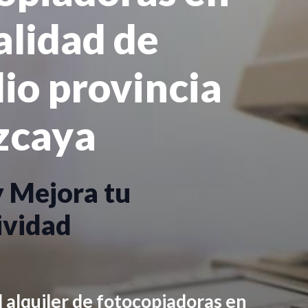
calidad de
io provincia
zcaya
y Mejora tu
ividad
 alquiler de fotocopiadoras en