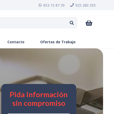
653 15 87 39
925 280 355
Contacto
Ofertas de Trabajo
Pida información
sin compromiso