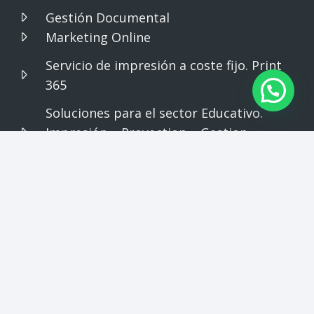
Gestión Documental
Marketing Online
Servicio de impresión a coste fijo. Print
365
Soluciones para el sector Educativo.
Impresión – Proyection – Gestion
Documental
Política de
calidad y medio
Desempeño
ambiente
ambiental
© 2026 Tecnofim. Todos los derechos reservados. |
Aviso Legal
|
Política de Cookies
|
Política de