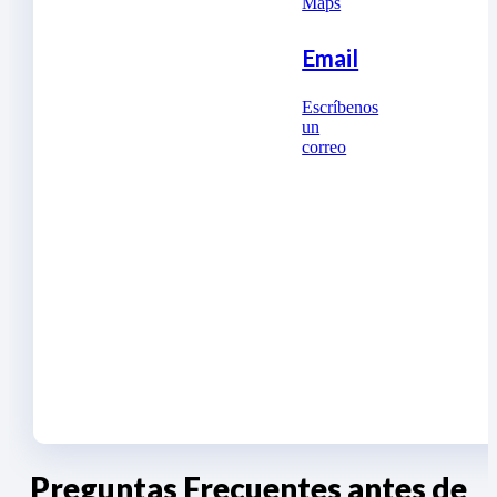
Maps
Email
Escríbenos
un
correo
Preguntas Frecuentes antes de