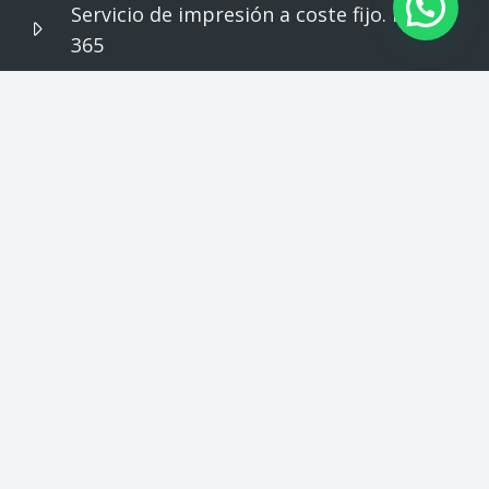
Servicio de impresión a coste fijo. Print
365
Soluciones para el sector Educativo.
Impresión – Proyection – Gestion
Documental
Política de
calidad y medio
Desempeño
ambiente
ambiental
© 2026 Tecnofim. Todos los derechos reservados. |
Aviso Legal
|
Política de Cookies
|
Política de
Privacidad