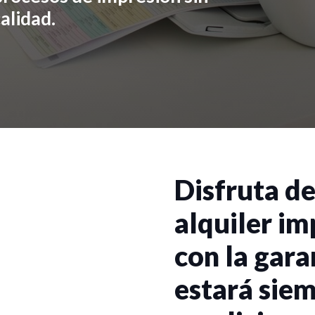
alidad.
Disfruta de
alquiler im
con la gara
estará siem