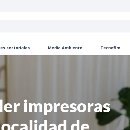
es sectoriales
Medio Ambiente
Tecnofim
ler impresoras
 localidad de