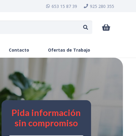
653 15 87 39
925 280 355
Contacto
Ofertas de Trabajo
Pida información
sin compromiso