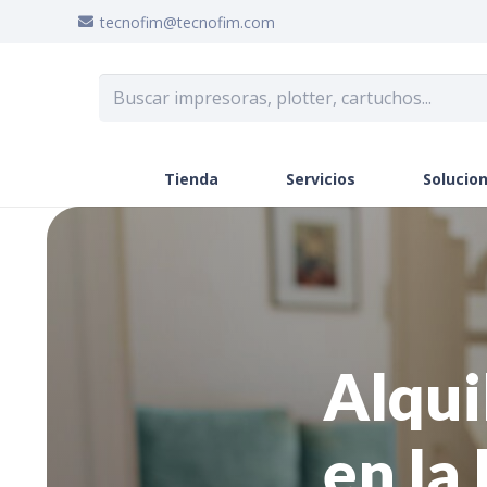
tecnofim@tecnofim.com
Tienda
Servicios
Solucion
Alqui
en la