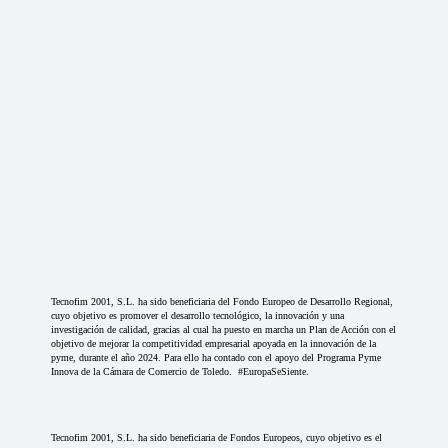
Tecnofim 2001, S.L. ha sido beneficiaria del Fondo Europeo de Desarrollo Regional,
cuyo objetivo es promover el desarrollo tecnológico, la innovación y una
investigación de calidad, gracias al cual ha puesto en marcha un Plan de Acción con el
objetivo de mejorar la competitividad empresarial apoyada en la innovación de la
pyme, durante el año 2024. Para ello ha contado con el apoyo del Programa Pyme
Innova de la Cámara de Comercio de Toledo. #EuropaSeSiente.
Tecnofim 2001, S.L. ha sido beneficiaria de Fondos Europeos, cuyo objetivo es el