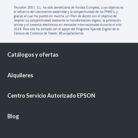
Tecnofim 2001, S.L. ha sido beneficiaria de Fondos Europeos, cuyo objetivo es
el refuerzo del crecimiento sostenible y la competitividad de las PYMES, y
gracias al cual ha puesto en marcha un Plan de Acción con el objetivo de
mejorar su competitividad mediante la transformación digital, la promoción
online y el comercio electrónico en mercados internacionales durante el año
2024. Para ello ha contado con el apoyo del Programa Xpande Digital de la
Cámara de Comercio de Toledo. #EuropaSeSiente.
Catálogos y ofertas
Alquileres
Centro Servicio Autorizado EPSON
Blog