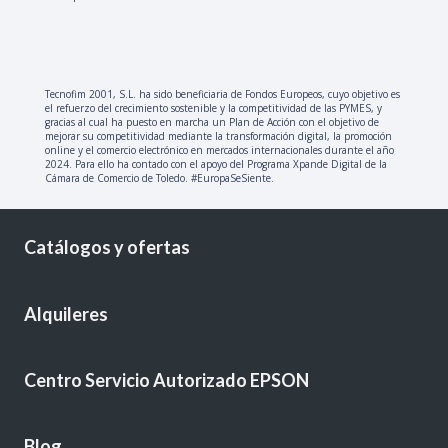
Tecnofim 2001, S.L. ha sido beneficiaria de Fondos Europeos, cuyo objetivo es
el refuerzo del crecimiento sostenible y la competitividad de las PYMES, y
gracias al cual ha puesto en marcha un Plan de Acción con el objetivo de
mejorar su competitividad mediante la transformación digital, la promoción
online y el comercio electrónico en mercados internacionales durante el año
2024. Para ello ha contado con el apoyo del Programa Xpande Digital de la
Cámara de Comercio de Toledo. #EuropaSeSiente.
Catálogos y ofertas
Alquileres
Centro Servicio Autorizado EPSON
Blog