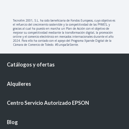
Tecnofim 2001, S.L. ha sido beneficiaria de Fondos Europeos, cuyo objetivo es
el refuerzo del crecimiento sostenible y la competitividad de las PYMES, y
gracias al cual ha puesto en marcha un Plan de Acción con el objetivo de
mejorar su competitividad mediante la transformación digital, la promoción
online y el comercio electrónico en mercados internacionales durante el año
2024. Para ello ha contado con el apoyo del Programa Xpande Digital de la
Cámara de Comercio de Toledo. #EuropaSeSiente.
Catálogos y ofertas
Alquileres
Centro Servicio Autorizado EPSON
Blog