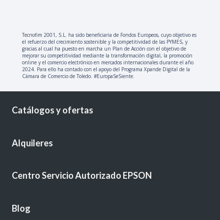
Tecnofim 2001, S.L. ha sido beneficiaria de Fondos Europeos, cuyo objetivo es
el refuerzo del crecimiento sostenible y la competitividad de las PYMES, y
gracias al cual ha puesto en marcha un Plan de Acción con el objetivo de
mejorar su competitividad mediante la transformación digital, la promoción
online y el comercio electrónico en mercados internacionales durante el año
2024. Para ello ha contado con el apoyo del Programa Xpande Digital de la
Cámara de Comercio de Toledo. #EuropaSeSiente.
Catálogos y ofertas
Alquileres
Centro Servicio Autorizado EPSON
Blog