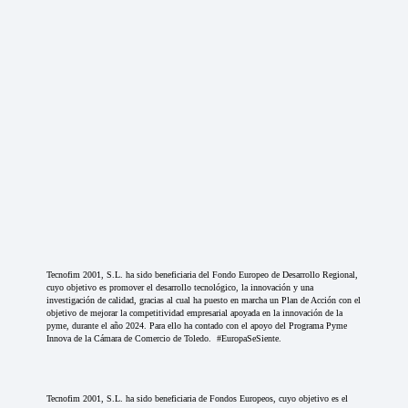
Tecnofim 2001, S.L. ha sido beneficiaria del Fondo Europeo de Desarrollo Regional,
cuyo objetivo es promover el desarrollo tecnológico, la innovación y una
investigación de calidad, gracias al cual ha puesto en marcha un Plan de Acción con el
objetivo de mejorar la competitividad empresarial apoyada en la innovación de la
pyme, durante el año 2024. Para ello ha contado con el apoyo del Programa Pyme
Innova de la Cámara de Comercio de Toledo. #EuropaSeSiente.
Tecnofim 2001, S.L. ha sido beneficiaria de Fondos Europeos, cuyo objetivo es el