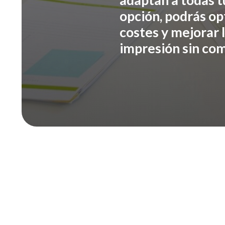
adaptan a todas t
opción, podrás op
costes y mejorar 
impresión sin com