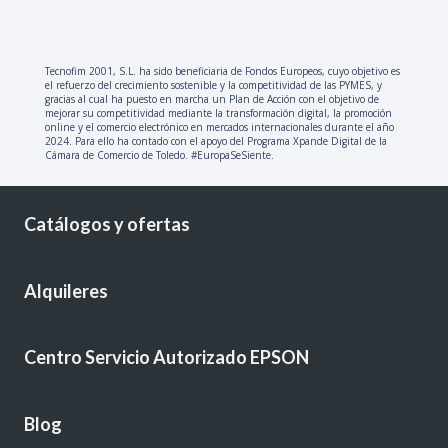
Tecnofim 2001, S.L. ha sido beneficiaria de Fondos Europeos, cuyo objetivo es
el refuerzo del crecimiento sostenible y la competitividad de las PYMES, y
gracias al cual ha puesto en marcha un Plan de Acción con el objetivo de
mejorar su competitividad mediante la transformación digital, la promoción
online y el comercio electrónico en mercados internacionales durante el año
2024. Para ello ha contado con el apoyo del Programa Xpande Digital de la
Cámara de Comercio de Toledo. #EuropaSeSiente.
Catálogos y ofertas
Alquileres
Centro Servicio Autorizado EPSON
Blog