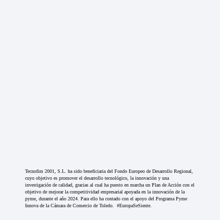
Tecnofim 2001, S.L. ha sido beneficiaria del Fondo Europeo de Desarrollo Regional,
cuyo objetivo es promover el desarrollo tecnológico, la innovación y una
investigación de calidad, gracias al cual ha puesto en marcha un Plan de Acción con el
objetivo de mejorar la competitividad empresarial apoyada en la innovación de la
pyme, durante el año 2024. Para ello ha contado con el apoyo del Programa Pyme
Innova de la Cámara de Comercio de Toledo. #EuropaSeSiente.