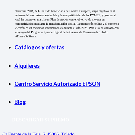
Tecnofim 2001, S.L. ha sido beneficiaria de Fondos Europeos, cuyo objetivo es el
refuerzo del crecimiento sostenible y la competitividad de las PYMES, y gracias al
cual ha puesto en marcha un Plan de Acción con el objetivo de mejorar su
competitividad mediante la transformación digital, la promoción online y el comercio
electrónico en mercados internacionales durante el año 2024. Para ello ha contado con
el apoyo del Programa Xpande Digital de la Cámara de Comercio de Toledo.
#EuropaSeSiente.
Catálogos y ofertas
Alquileres
Centro Servicio Autorizado EPSON
Blog
DESCARGAR SUPREMO
C/ Fuente de la Teja, 2 45006, Toledo