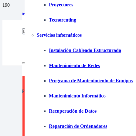
Proyectores
653 15 87 39
tecnofim@tecnofim.com
Tecnorenting
925 280 355
Servicios informáticos
Instalación Cableado Estructurado
Mantenimiento de Redes
Programa de Mantenimiento de Equipos
Product
has been added to your cart.
Mantenimiento Informático
Recuperación de Datos
Alqui
Reparación de Ordenadores