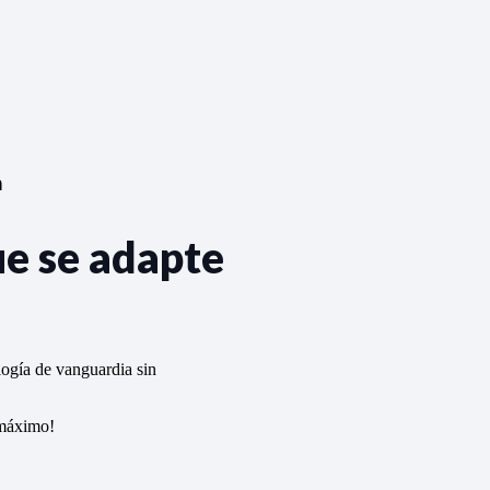
n
ue se adapte
logía de vanguardia sin
 máximo!