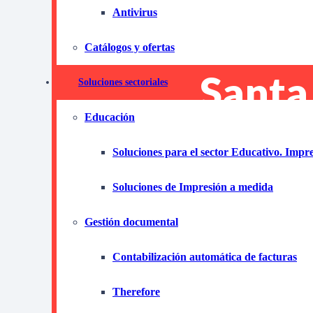
Antivirus
en la 
Catálogos y ofertas
Santa
Soluciones sectoriales
Educación
Tiraja
Soluciones para el sector Educativo. Impr
Las P
Soluciones de Impresión a medida
Gestión documental
Descubre cómo el a
Contabilización automática de facturas
de Santa Lucia de T
Therefore
puede transformar