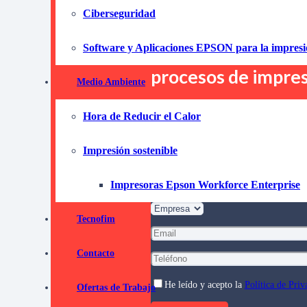
soluciones flexible
Ciberseguridad
necesidades. Con e
Software y Aplicaciones EPSON para la impres
recursos, reducir c
procesos de impres
Medio Ambiente
Hora de Reducir el Calor
Pida informaci
compromi
Impresión sostenible
Impresoras Epson Workforce Enterprise
Tecnofim
Contacto
He leído y acepto la
Política de Priv
Ofertas de Trabajo