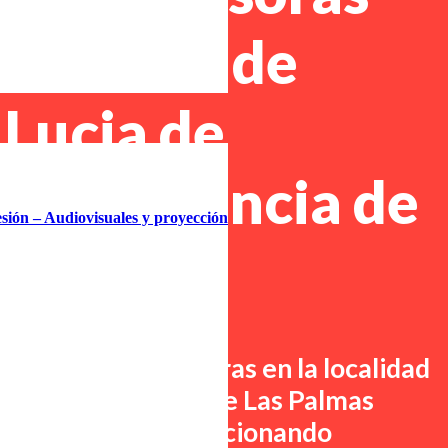
localidad de
 Lucia de
na, provincia de
esión – Audiovisuales y proyección
almas
lquiler de impresoras en
la localidad
irajana, provincia de Las Palmas
 tu negocio, proporcionando