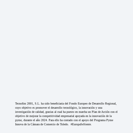
Tecnofim 2001, S.L. ha sido beneficiaria del Fondo Europeo de Desarrollo Regional,
cuyo objetivo es promover el desarrollo tecnológico, la innovación y una
investigación de calidad, gracias al cual ha puesto en marcha un Plan de Acción con el
objetivo de mejorar la competitividad empresarial apoyada en la innovación de la
pyme, durante el año 2024. Para ello ha contado con el apoyo del Programa Pyme
Innova de la Cámara de Comercio de Toledo. #EuropaSeSiente.