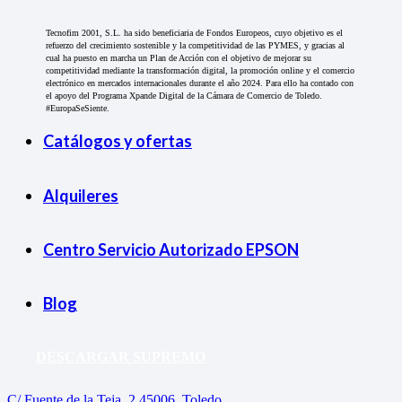
Tecnofim 2001, S.L. ha sido beneficiaria de Fondos Europeos, cuyo objetivo es el
refuerzo del crecimiento sostenible y la competitividad de las PYMES, y gracias al
cual ha puesto en marcha un Plan de Acción con el objetivo de mejorar su
competitividad mediante la transformación digital, la promoción online y el comercio
electrónico en mercados internacionales durante el año 2024. Para ello ha contado con
el apoyo del Programa Xpande Digital de la Cámara de Comercio de Toledo.
#EuropaSeSiente.
Catálogos y ofertas
Alquileres
Centro Servicio Autorizado EPSON
Blog
DESCARGAR SUPREMO
C/ Fuente de la Teja, 2 45006, Toledo