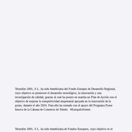
Tecnofim 2001, S.L. ha sido beneficiaria del Fondo Europeo de Desarrollo Regional,
cuyo objetivo es promover el desarrollo tecnológico, la innovación y una
investigación de calidad, gracias al cual ha puesto en marcha un Plan de Acción con el
objetivo de mejorar la competitividad empresarial apoyada en la innovación de la
pyme, durante el año 2024. Para ello ha contado con el apoyo del Programa Pyme
Innova de la Cámara de Comercio de Toledo. #EuropaSeSiente.
Tecnofim 2001, S.L. ha sido beneficiaria de Fondos Europeos, cuyo objetivo es el