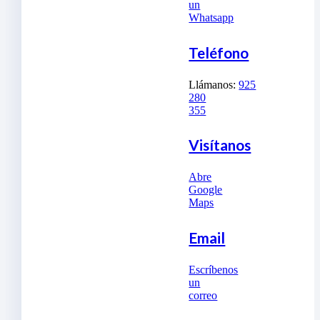
un
Whatsapp
Teléfono
Llámanos:
925
280
355
Visítanos
Abre
Google
Maps
Email
Escríbenos
un
correo