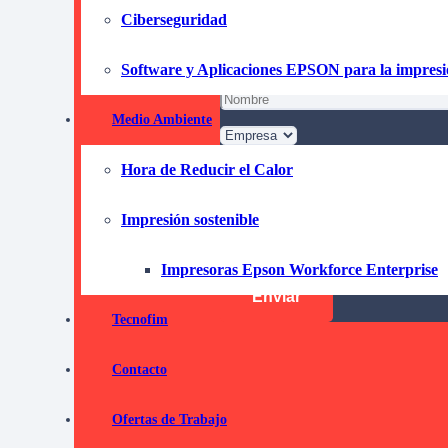
Pida informaci
Ciberseguridad
compromi
Software y Aplicaciones EPSON para la impres
Medio Ambiente
Hora de Reducir el Calor
Impresión sostenible
He leído y acepto la
Política de 
Impresoras Epson Workforce Enterprise
Tecnofim
Contacto
Ofertas de Trabajo