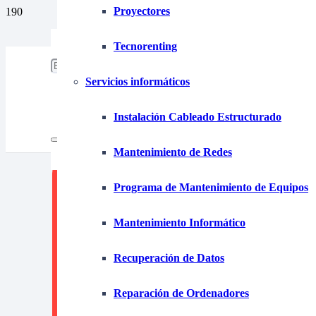
Proyectores
653 15 87 39
tecnofim@tecnofim.com
Tecnorenting
925 280 355
Servicios informáticos
Instalación Cableado Estructurado
Mantenimiento de Redes
Programa de Mantenimiento de Equipos
Mantenimiento Informático
Recuperación de Datos
Renti
Reparación de Ordenadores