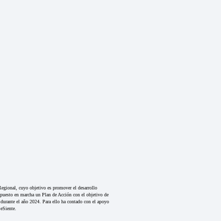
egional, cuyo objetivo es promover el desarrollo
a puesto en marcha un Plan de Acción con el objetivo de
durante el año 2024. Para ello ha contado con el apoyo
eSiente.