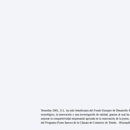
Tecnofim 2001, S.L. ha sido beneficiaria del Fondo Europeo de Desarrollo R
tecnológico, la innovación y una investigación de calidad, gracias al cual h
mejorar la competitividad empresarial apoyada en la innovación de la pyme, 
del Programa Pyme Innova de la Cámara de Comercio de Toledo. #EuropaS