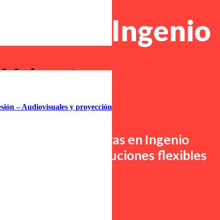
soras en Ingenio
 Mejora tu
vidad
esión – Audiovisuales y proyección
renting de impresoras en
Ingenio
u negocio, con soluciones flexibles
us necesidades.
ntacta con nosotros
!