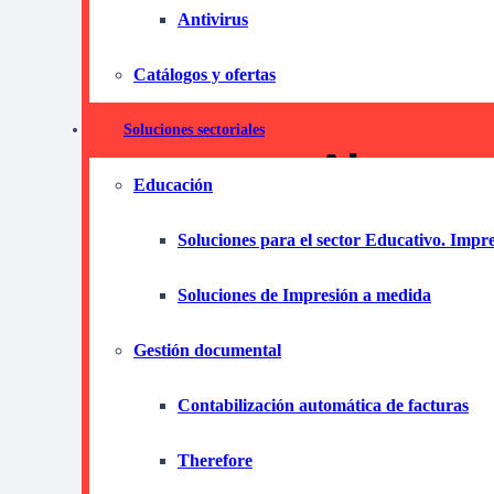
Antivirus
impre
Catálogos y ofertas
Soluciones sectoriales
Ahorra y
Educación
Producti
Soluciones para el sector Educativo. Impr
Soluciones de Impresión a medida
Descubre cómo el 
puede transformar t
Gestión documental
que se adaptan a t
Contabilización automática de facturas
¡No dudes ni un segundo más y co
Therefore