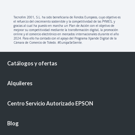
Tecnofim 2001, S.L. ha sido beneficiaria de Fondos Europeos, cuyo objetivo es
el refuerzo del crecimiento sostenible y la competitividad de las PYMES, y
gracias al cual ha puesto en marcha un Plan de Acción con el objetivo de
mejorar su competitividad mediante la transformación digital, la promoción
online y el comercio electrónico en mercados internacionales durante el año
2024. Para ello ha contado con el apoyo del Programa Xpande Digital de la
Cámara de Comercio de Toledo. #EuropaSeSiente.
Catálogos y ofertas
Alquileres
Centro Servicio Autorizado EPSON
Blog