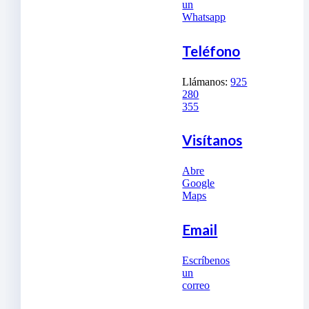
un
Whatsapp
Teléfono
Llámanos:
925
280
355
Visítanos
Abre
Google
Maps
Email
Escríbenos
un
correo