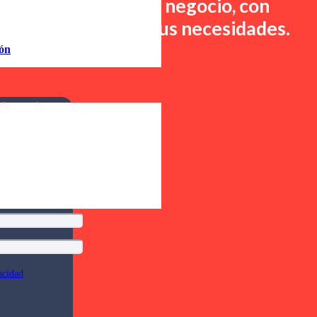
ede transformar tu negocio, con
s que se adaptan a tus necesidades.
ión
ntacta con nosotros
!
ón sin
so
acidad