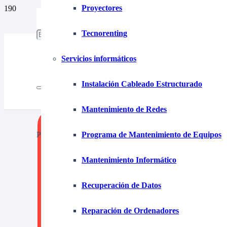
Proyectores
653 15 87 39
tecnofim@tecnofim.com
Tecnorenting
925 280 355
Servicios informáticos
Instalación Cableado Estructurado
Mantenimiento de Redes
Product
has been added to your cart.
Programa de Mantenimiento de Equipos
Mantenimiento Informático
Recuperación de Datos
Renti
Reparación de Ordenadores