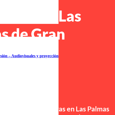
soras en Las
s de Gran
ia
esión – Audiovisuales y proyección
 Mejora tu
vidad
renting de impresoras en
Las Palmas