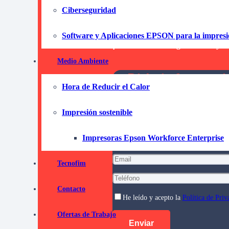
de Gran Canaria
pu
Ciberseguridad
soluciones flexible
Software y Aplicaciones EPSON para la impres
¡No dudes ni un segundo más y co
Medio Ambiente
Pida informaci
Hora de Reducir el Calor
compromi
Impresión sostenible
Impresoras Epson Workforce Enterprise
Tecnofim
Contacto
He leído y acepto la
Política de Priv
Ofertas de Trabajo