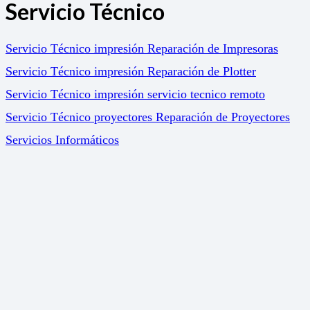
Servicio Técnico
Servicio Técnico impresión Reparación de Impresoras
Servicio Técnico impresión Reparación de Plotter
Servicio Técnico impresión servicio tecnico remoto
Servicio Técnico proyectores Reparación de Proyectores
Servicios Informáticos
Soluciones
Gestión Documental
Marketing Online
Servicio de impresión a coste fijo. Print 365
Soluciones para el sector Educativo. Impresión –
Proyection – Gestion Documental
Política de calidad y medio ambiente