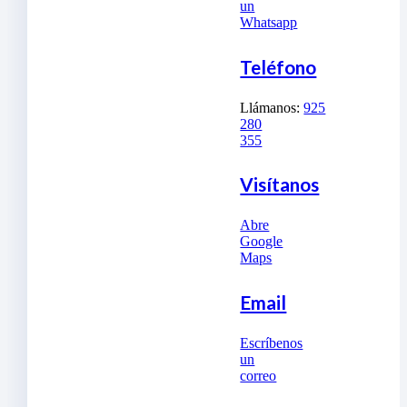
un
Whatsapp
Teléfono
Llámanos:
925
280
355
Visítanos
Abre
Google
Maps
Email
Escríbenos
un
correo