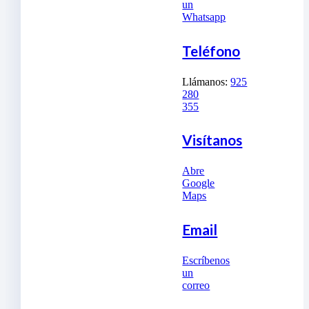
un
Whatsapp
Teléfono
Llámanos:
925
280
355
Visítanos
Abre
Google
Maps
Email
Escríbenos
un
correo