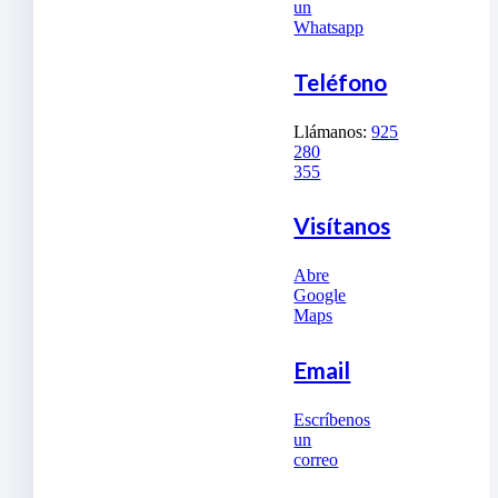
un
Whatsapp
Teléfono
Llámanos:
925
280
355
Visítanos
Abre
Google
Maps
Email
Escríbenos
un
correo