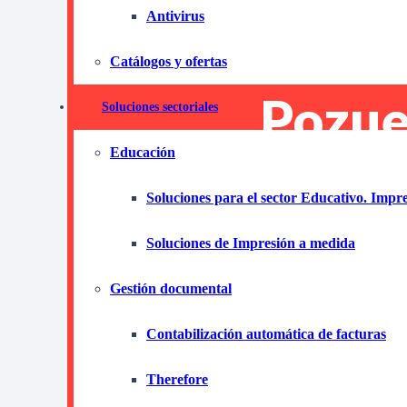
Antivirus
impre
Catálogos y ofertas
Pozue
Soluciones sectoriales
Educación
Ahorra y
Soluciones para el sector Educativo. Impr
Producti
Soluciones de Impresión a medida
Gestión documental
Descubre cómo el 
Contabilización automática de facturas
Alarcón
puede tran
flexibles que se ad
Therefore