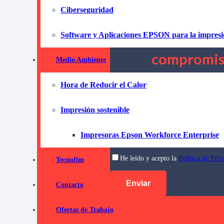
¡No dudes ni un segundo más y co
Ciberseguridad
Software y Aplicaciones EPSON para la impres
Pida informaci
compromi
Medio Ambiente
Hora de Reducir el Calor
Impresión sostenible
Impresoras Epson Workforce Enterprise
He leído y acepto la
Política de Priv
Tecnofim
Contacto
Ofertas de Trabajo