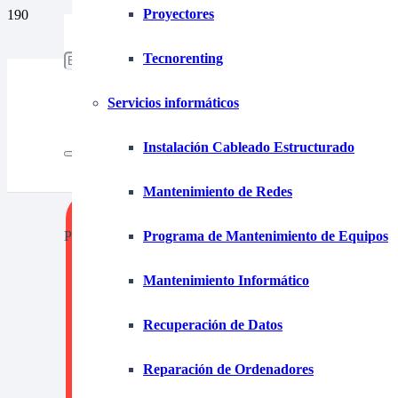
Proyectores
653 15 87 39
tecnofim@tecnofim.com
Tecnorenting
925 280 355
Servicios informáticos
Instalación Cableado Estructurado
Mantenimiento de Redes
Product
has been added to your cart.
Programa de Mantenimiento de Equipos
Mantenimiento Informático
Recuperación de Datos
Renti
Reparación de Ordenadores