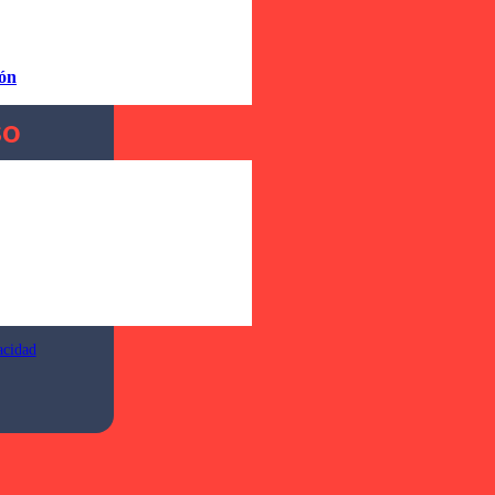
ntacta con nosotros
!
ión
ón sin
so
acidad