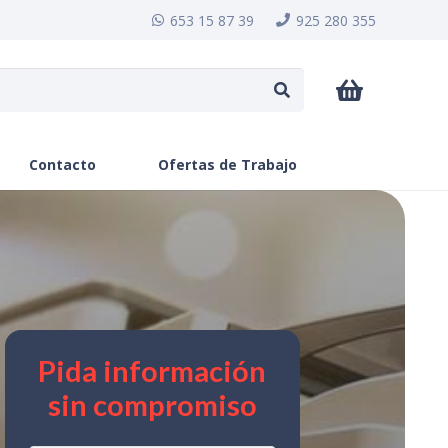
653 15 87 39
925 280 355
Contacto
Ofertas de Trabajo
Pida información
sin compromiso