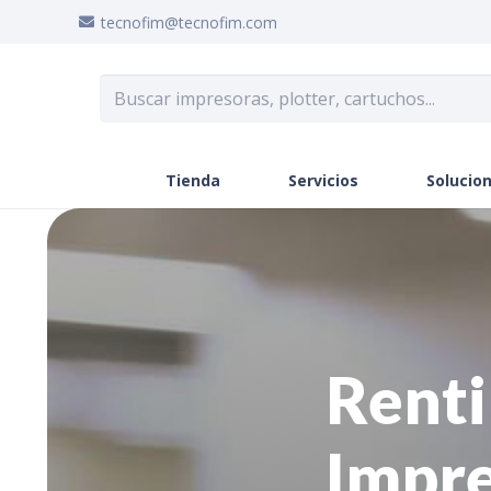
tecnofim@tecnofim.com
Tienda
Servicios
Solucion
Renti
Impre