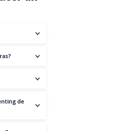
ras?
enting de