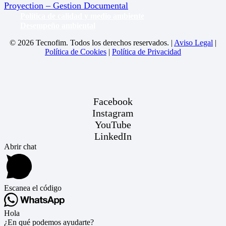
Proyection – Gestion Documental
Política de calidad y medio ambiente
Desempeño ambiental
© 2026 Tecnofim. Todos los derechos reservados. |
Aviso Legal
|
Política de Cookies
|
Política de Privacidad
Facebook
Instagram
YouTube
LinkedIn
Abrir chat
Escanea el código
Hola
¿En qué podemos ayudarte?