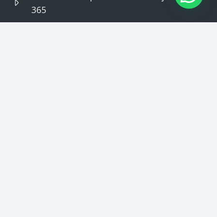
365
Soluciones para el sector Educativo.
Impresión – Proyection – Gestion
Documental
Política de
calidad y medio
Desempeño
ambiente
ambiental
© 2026 Tecnofim. Todos los derechos reservados. |
Aviso Legal
|
Política de Cookies
|
Política de
Privacidad