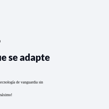
n
ue se adapte
tecnología de vanguardia sin
 máximo!