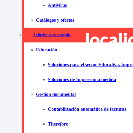
Antivirus
fotoc
Catálogos y ofertas
locali
Soluciones sectoriales
Educación
March
Soluciones para el sector Educativo. Impr
de Sev
Soluciones de Impresión a medida
Gestión documental
Descubre cómo el 
Contabilización automática de facturas
localidad de Marche
Therefore
transformar tu neg