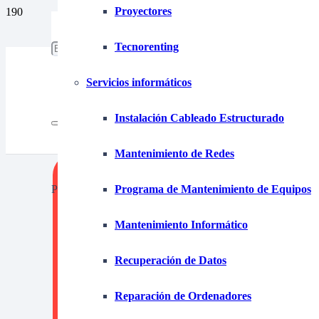
Proyectores
653 15 87 39
tecnofim@tecnofim.com
Tecnorenting
925 280 355
Servicios informáticos
Instalación Cableado Estructurado
Mantenimiento de Redes
Product
has been added to your cart.
Programa de Mantenimiento de Equipos
Mantenimiento Informático
Recuperación de Datos
Renti
Reparación de Ordenadores