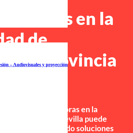
opiadoras en la
dad de
ena, provincia
esión – Audiovisuales y proyección
illa
renting fotocopiadoras en
la
na, provincia de Sevilla
puede
ocio, proporcionando soluciones