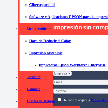
flexibles que se ad
Ciberseguridad
esta opción, podrás
Software y Aplicaciones EPSON para la impres
costes y mejorar la
impresión sin comp
Medio Ambiente
Hora de Reducir el Calor
Pida informaci
compromi
Impresión sostenible
Impresoras Epson Workforce Enterprise
Tecnofim
Contacto
He leído y acepto la
Política de 
Ofertas de Trabajo