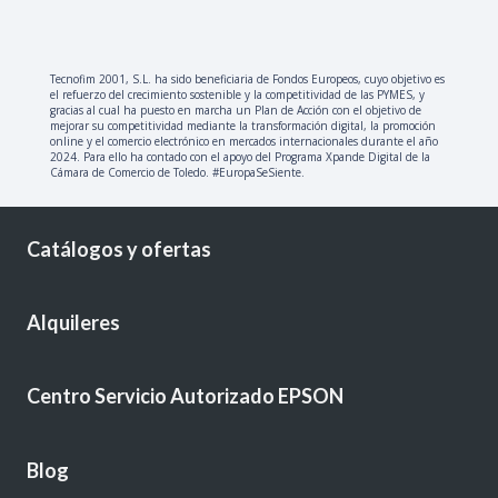
Tecnofim 2001, S.L. ha sido beneficiaria de Fondos Europeos, cuyo objetivo es
el refuerzo del crecimiento sostenible y la competitividad de las PYMES, y
gracias al cual ha puesto en marcha un Plan de Acción con el objetivo de
mejorar su competitividad mediante la transformación digital, la promoción
online y el comercio electrónico en mercados internacionales durante el año
2024. Para ello ha contado con el apoyo del Programa Xpande Digital de la
Cámara de Comercio de Toledo. #EuropaSeSiente.
Catálogos y ofertas
Alquileres
Centro Servicio Autorizado EPSON
Blog