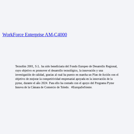
WorkForce Enterprise AM-C4000
Tecnofim 2001, S.L. ha sido beneficiaria del Fondo Europeo de Desarrollo Regional,
cuyo objetivo es promover el desarrollo tecnológico, la innovación y una
investigación de calidad, gracias al cual ha puesto en marcha un Plan de Acción con el
objetivo de mejorar la competitividad empresarial apoyada en la innovación de la
pyme, durante el año 2024. Para ello ha contado con el apoyo del Programa Pyme
Innova de la Cámara de Comercio de Toledo. #EuropaSeSiente.