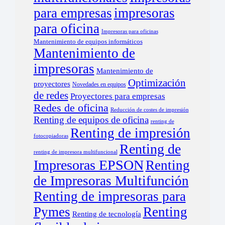
para empresas
impresoras
para oficina
Impresoras para oficinas
Mantenimiento de equipos informáticos
Mantenimiento de
impresoras
Mantenimiento de
Optimización
proyectores
Novedades en equipos
de redes
Proyectores para empresas
Redes de oficina
Reducción de costes de impresión
Renting de equipos de oficina
renting de
Renting de impresión
fotocopiadoras
Renting de
renting de impresora multifuncional
Impresoras EPSON
Renting
de Impresoras Multifunción
Renting de impresoras para
Pymes
Renting
Renting de tecnología