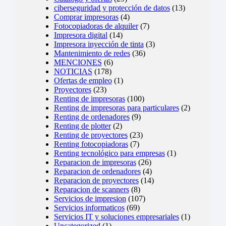
ciberseguridad y protección de datos
(13)
Comprar impresoras
(4)
Fotocopiadoras de alquiler
(7)
Impresora digital
(14)
Impresora inyección de tinta
(3)
Mantenimiento de redes
(36)
MENCIONES
(6)
NOTICIAS
(178)
Ofertas de empleo
(1)
Proyectores
(23)
Renting de impresoras
(100)
Renting de impresoras para particulares
(2)
Renting de ordenadores
(9)
Renting de plotter
(2)
Renting de proyectores
(23)
Renting fotocopiadoras
(7)
Renting tecnológico para empresas
(1)
Reparacion de impresoras
(26)
Reparacion de ordenadores
(4)
Reparacion de proyectores
(14)
Reparacion de scanners
(8)
Servicios de impresion
(107)
Servicios informaticos
(69)
Servicios IT y soluciones empresariales
(1)
Uncategorized
(1)