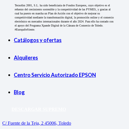
Tecnofim 2001, S.L. ha sido beneficiaria de Fondos Europeos, cuyo objetivo es el
refuerzo del crecimiento sostenible y la competitividad de las PYMES, y gracias al
cual ha puesto en marcha un Plan de Acción con el objetivo de mejorar su
competitividad mediante la transformación digital, la promoción online y el comercio
electrónico en mercados internacionales durante el año 2024. Para ello ha contado con
el apoyo del Programa Xpande Digital de la Cámara de Comercio de Toledo.
#EuropaSeSiente.
Catálogos y ofertas
Alquileres
Centro Servicio Autorizado EPSON
Blog
DESCARGAR SUPREMO
C/ Fuente de la Teja, 2 45006, Toledo