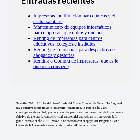
Entradas recientes
Impresoras multifunción para clínicas y el
sector sanitario
Mantenimiento de equipos informáticos
para empresas: qué cubre y qué no
Renting de impresoras para centros
educativos: colegios e institutos
Renting de impresoras para despachos de
abogados y gestorías
Renting o Compra de impresoras, que es lo
que más conviene
Tecnofim 2001, S.L. ha sido beneficiaria del Fondo Europeo de Desarrollo Regional,
cuyo objetivo es promover el desarrollo tecnológico, la innovación y una
investigación de calidad, gracias al cual ha puesto en marcha un Plan de Acción con el
objetivo de mejorar la competitividad empresarial apoyada en la innovación de la
pyme, durante el año 2024. Para ello ha contado con el apoyo del Programa Pyme
Innova de la Cámara de Comercio de Toledo. #EuropaSeSiente.