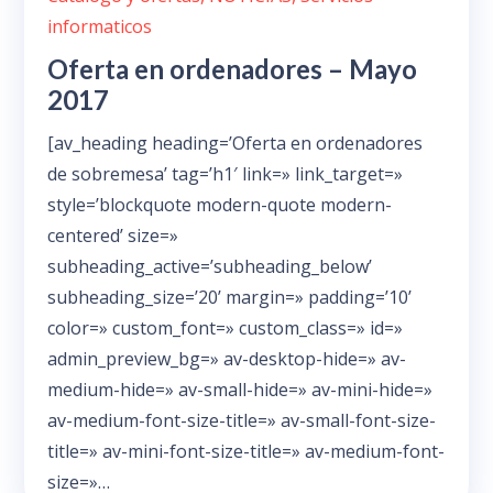
informaticos
Oferta en ordenadores – Mayo
2017
[av_heading heading=’Oferta en ordenadores
de sobremesa’ tag=’h1′ link=» link_target=»
style=’blockquote modern-quote modern-
centered’ size=»
subheading_active=’subheading_below’
subheading_size=’20’ margin=» padding=’10’
color=» custom_font=» custom_class=» id=»
admin_preview_bg=» av-desktop-hide=» av-
medium-hide=» av-small-hide=» av-mini-hide=»
av-medium-font-size-title=» av-small-font-size-
title=» av-mini-font-size-title=» av-medium-font-
size=»…