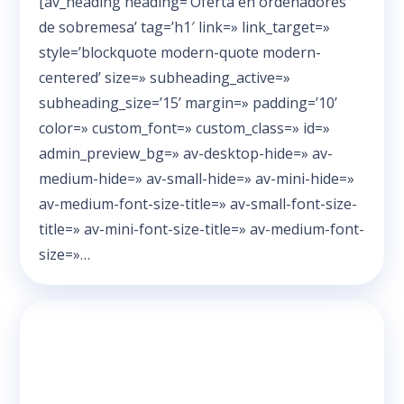
[av_heading heading=’Oferta en ordenadores
de sobremesa’ tag=’h1′ link=» link_target=»
style=’blockquote modern-quote modern-
centered’ size=» subheading_active=»
subheading_size=’15’ margin=» padding=’10’
color=» custom_font=» custom_class=» id=»
admin_preview_bg=» av-desktop-hide=» av-
medium-hide=» av-small-hide=» av-mini-hide=»
av-medium-font-size-title=» av-small-font-size-
title=» av-mini-font-size-title=» av-medium-font-
size=»…