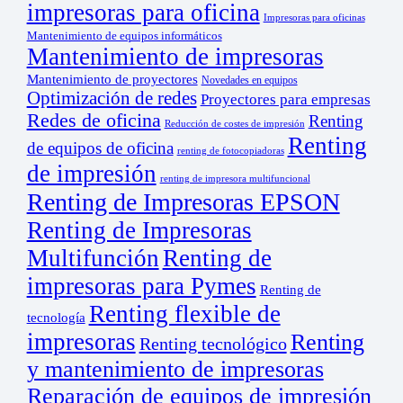
impresoras para oficina
Impresoras para oficinas
Mantenimiento de equipos informáticos
Mantenimiento de impresoras
Mantenimiento de proyectores
Novedades en equipos
Optimización de redes
Proyectores para empresas
Redes de oficina
Renting
Reducción de costes de impresión
Renting
de equipos de oficina
renting de fotocopiadoras
de impresión
renting de impresora multifuncional
Renting de Impresoras EPSON
Renting de Impresoras
Multifunción
Renting de
impresoras para Pymes
Renting de
Renting flexible de
tecnología
impresoras
Renting
Renting tecnológico
y mantenimiento de impresoras
Reparación de equipos de impresión