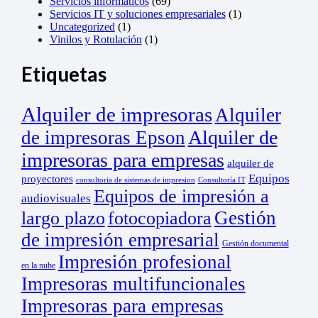
Servicios informaticos
(69)
Servicios IT y soluciones empresariales
(1)
Uncategorized
(1)
Vinilos y Rotulación
(1)
Etiquetas
Alquiler de impresoras
Alquiler
Alquiler de
de impresoras Epson
impresoras para empresas
alquiler de
Equipos
proyectores
consultoria de sistemas de impresion
Consultoría IT
Equipos de impresión a
audiovisuales
Gestión
largo plazo
fotocopiadora
de impresión empresarial
Gestión documental
Impresión profesional
en la nube
Impresoras multifuncionales
Impresoras para empresas