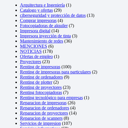
Arquitectura e Ingeniería
(1)
Catalogo y ofertas
(29)
ciberseguridad y protección de datos
(13)
Comprar impresoras
(4)
Fotocopiadoras de alquiler
(7)
Impresora digital
(14)
Impresora inyección de tinta
(3)
Mantenimiento de redes
(36)
MENCIONES
(6)
NOTICIAS
(178)
Ofertas de empleo
(1)
Proyectores
(23)
Renting de impresoras
(100)
Renting de impresoras para particulares
(2)
Renting de ordenadores
(9)
Renting de plotter
(2)
Renting de proyectores
(23)
Renting fotocopiadoras
(7)
Renting tecnológico para empresas
(1)
Reparacion de impresoras
(26)
Reparacion de ordenadores
(4)
Reparacion de proyectores
(14)
Reparacion de scanners
(8)
Servicios de impresion
(107)