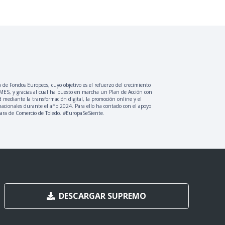
a de Fondos Europeos, cuyo objetivo es el refuerzo del crecimiento
PYMES, y gracias al cual ha puesto en marcha un Plan de Acción con
d mediante la transformación digital, la promoción online y el
nacionales durante el año 2024. Para ello ha contado con el apoyo
ara de Comercio de Toledo. #EuropaSeSiente.
DESCARGAR SUPREMO