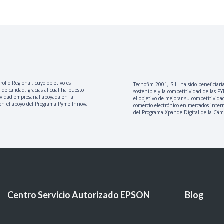
ollo Regional, cuyo objetivo es
Tecnofim 2001, S.L. ha sido beneficiari
 de calidad, gracias al cual ha puesto
sostenible y la competitividad de las 
ividad empresarial apoyada en la
el objetivo de mejorar su competitivida
con el apoyo del Programa Pyme Innova
comercio electrónico en mercados inter
del Programa Xpande Digital de la Cám
Centro Servicio Autorizado EPSON
Blog