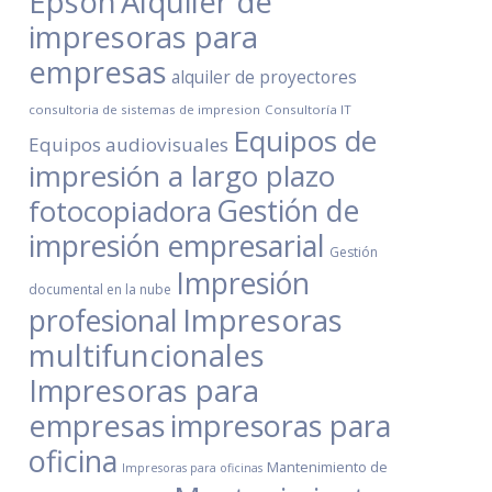
Epson
Alquiler de
impresoras para
empresas
alquiler de proyectores
consultoria de sistemas de impresion
Consultoría IT
Equipos de
Equipos audiovisuales
impresión a largo plazo
Gestión de
fotocopiadora
impresión empresarial
Gestión
Impresión
documental en la nube
Impresoras
profesional
multifuncionales
Impresoras para
empresas
impresoras para
oficina
Mantenimiento de
Impresoras para oficinas