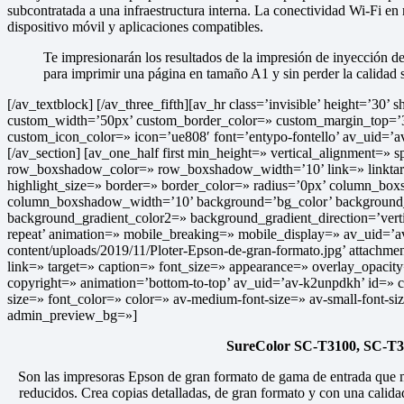
subcontratada a una infraestructura interna. La conectividad Wi-Fi en 
dispositivo móvil y aplicaciones compatibles.
Te impresionarán los resultados de la impresión de inyección de
para imprimir una página en tamaño A1 y sin perder la calidad
[/av_textblock] [/av_three_fifth][av_hr class=’invisible’ height=’30
custom_width=’50px’ custom_border_color=» custom_margin_top=’3
custom_icon_color=» icon=’ue808′ font=’entypo-fontello’ av_uid=
[/av_section] [av_one_half first min_height=» vertical_alignment
row_boxshadow_color=» row_boxshadow_width=’10’ link=» linktarget
highlight_size=» border=» border_color=» radius=’0px’ column_
column_boxshadow_width=’10’ background=’bg_color’ background_
background_gradient_color2=» background_gradient_direction=’verti
repeat’ animation=» mobile_breaking=» mobile_display=» av_uid=’av
content/uploads/2019/11/Ploter-Epson-de-gran-formato.jpg’ attachmen
link=» target=» caption=» font_size=» appearance=» overlay_opacity
copyright=» animation=’bottom-to-top’ av_uid=’av-k2unpdkh’ id=»
size=» font_color=» color=» av-medium-font-size=» av-small-font-s
admin_preview_bg=»]
SureColor SC-T3100, SC-T
Son las impresoras Epson de gran formato de gama de entrada que me
reducidos. Crea copias detalladas, de gran formato y con una calidad