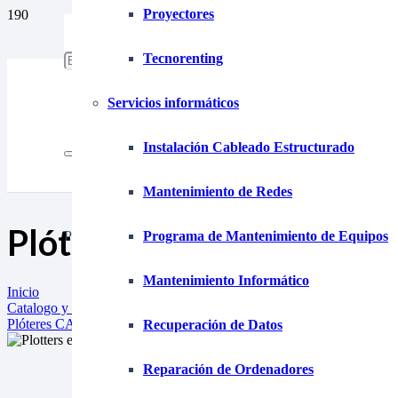
Proyectores
653 15 87 39
tecnofim@tecnofim.com
Tecnorenting
925 280 355
Servicios informáticos
Instalación Cableado Estructurado
Mantenimiento de Redes
Plóteres CAD para impre
Product
has been added to your cart.
Programa de Mantenimiento de Equipos
Mantenimiento Informático
Inicio
Catalogo y ofertas
Plóteres CAD para impresión a gran tamaño
Recuperación de Datos
Reparación de Ordenadores