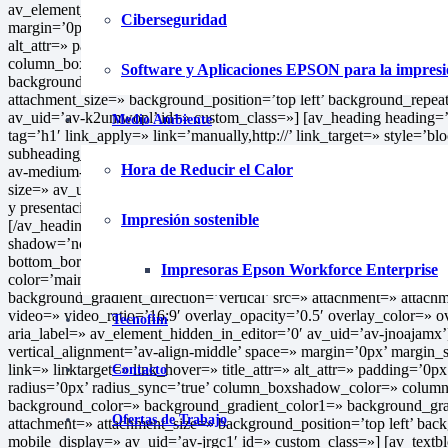
av_element_hidden_in_editor=’0′ av_uid=’av-jlnff05e’] [av_one_half 
Ciberseguridad
margin=’0px’ margin_sync=’true’ row_boxshadow_color=» row_boxsh
alt_attr=» padding=’10px’ padding_sync=’true’ highlight_size=’1.1′ 
column_boxshadow_color=» column_boxshadow_width=’10’ backgrou
Software y Aplicaciones EPSON para la impres
background_gradient_color1=» background_gradient_color2=» backgr
attachment_size=» background_position=’top left’ background_repea
av_uid=’av-k2umwopl’ id=» custom_class=»] [av_heading heading=’S
Medio Ambiente
tag=’h1′ link_apply=» link=’manually,http://’ link_target=» style=’b
subheading_active=’subheading_below’ subheading_size=’15’ margin
Hora de Reducir el Calor
av-medium-font-size-title=» av-small-font-size-title=» av-mini-font-s
size=» av_uid=’av-k2vrdevz’ id=» custom_class=» admin_preview_b
y presentaciones monocromáticas y a pleno color de alta precisión.
Impresión sostenible
[/av_heading] [/av_one_half] [/av_section] [av_section min_height
shadow=’no-border-styling’ bottom_border=’no-border-styling’ bot
bottom_border_diagonal_direction=» bottom_border_style=» custo
Impresoras Epson Workforce Enterprise
color=’main_color’ background=’bg_color’ custom_bg=» backgroun
background_gradient_direction=’vertical’ src=» attachment=» attachmen
video=» video_ratio=’16:9′ overlay_opacity=’0.5′ overlay_color=» 
Tecnofim
aria_label=» av_element_hidden_in_editor=’0′ av_uid=’av-jnoajamx’] 
vertical_alignment=’av-align-middle’ space=» margin=’0px’ marg
link=» linktarget=» link_hover=» title_attr=» alt_attr=» padding=’0p
Contacto
radius=’0px’ radius_sync=’true’ column_boxshadow_color=» colu
background_color=» background_gradient_color1=» background_gradi
Ofertas de Trabajo
attachment=» attachment_size=» background_position=’top left’ bac
mobile_display=» av_uid=’av-jrgc1′ id=» custom_class=»] [av_textbl