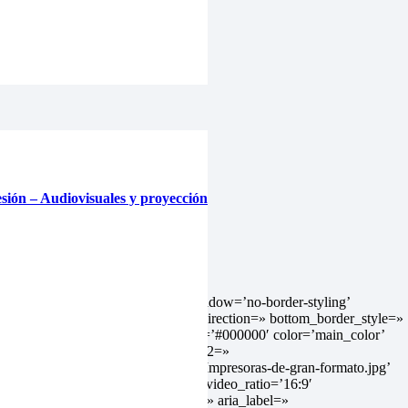
esión – Audiovisuales y proyección
=’500px’ padding=’no-padding’ shadow=’no-border-styling’
#333333′ bottom_border_diagonal_direction=» bottom_border_style=»
aTBscroll_down’ custom_arrow_bg=’#000000′ color=’main_color’
color1=» background_gradient_color2=»
wp-content/uploads/2019/11/Plotters-Impresoras-de-gran-formato.jpg’
ter center’ repeat=’stretch’ video=» video_ratio=’16:9′
ustom_pattern=» id=» custom_class=» aria_label=»