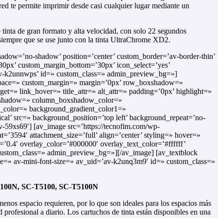
red te permite imprimir desde casi cualquier lugar mediante un
 tinta de gran formato y alta velocidad, con solo 22 segundos
 siempre que se use junto con la tinta UltraChrome XD2.
’ shadow=’no-shadow’ position=’center’ custom_border=’av-border-thin’
0px’ custom_margin_bottom=’30px’ icon_select=’yes’
’av-k2unnwps’ id=» custom_class=» admin_preview_bg=»]
=» space=» custom_margin=» margin=’0px’ row_boxshadow=»
=» link_hover=» title_attr=» alt_attr=» padding=’0px’ highlight=»
boxshadow=» column_boxshadow_color=»
color=» background_gradient_color1=»
cal’ src=» background_position=’top left’ background_repeat=’no-
-59xs69′] [av_image src=’https://tecnofim.com/wp-
t=’3594′ attachment_size=’full’ align=’center’ styling=» hover=»
=’0.4′ overlay_color=’#000000′ overlay_text_color=’#ffffff’
 custom_class=» admin_preview_bg=»][/av_image] [av_textblock
ize=» av-mini-font-size=» av_uid=’av-k2unq3m9′ id=» custom_class=»
3100N, SC-T5100, SC-T5100N
nos espacio requieren, por lo que son ideales para los espacios más
 profesional a diario. Los cartuchos de tinta están disponibles en una