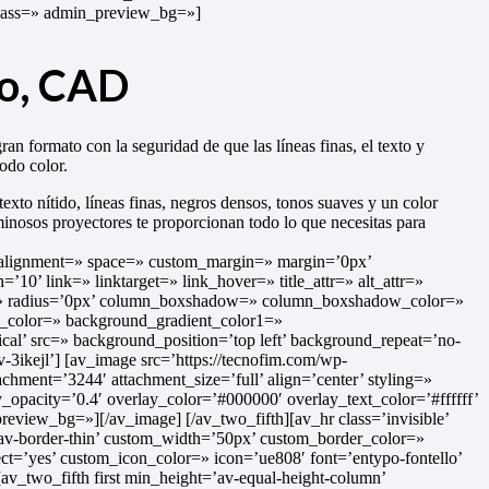
_class=» admin_preview_bg=»]
ño, CAD
n formato con la seguridad de que las líneas finas, el texto y
todo color.
texto nítido, líneas finas, negros densos, tonos suaves y un color
uminosos proyectores te proporcionan todo lo que necesitas para
al_alignment=» space=» custom_margin=» margin=’0px’
link=» linktarget=» link_hover=» title_attr=» alt_attr=»
or=» radius=’0px’ column_boxshadow=» column_boxshadow_color=»
color=» background_gradient_color1=»
cal’ src=» background_position=’top left’ background_repeat=’no-
3ikejl’] [av_image src=’https://tecnofim.com/wp-
ment=’3244′ attachment_size=’full’ align=’center’ styling=»
_opacity=’0.4′ overlay_color=’#000000′ overlay_text_color=’#ffffff’
eview_bg=»][/av_image] [/av_two_fifth][av_hr class=’invisible’
av-border-thin’ custom_width=’50px’ custom_border_color=»
=’yes’ custom_icon_color=» icon=’ue808′ font=’entypo-fontello’
_two_fifth first min_height=’av-equal-height-column’