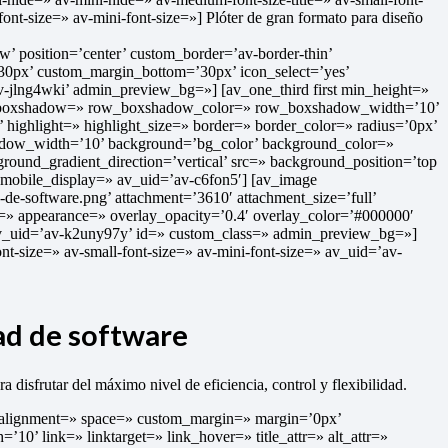
-font-size=» av-mini-font-size=»] Plóter de gran formato para diseño
w’ position=’center’ custom_border=’av-border-thin’
0px’ custom_margin_bottom=’30px’ icon_select=’yes’
v-jlng4wki’ admin_preview_bg=»] [av_one_third first min_height=»
w_boxshadow=» row_boxshadow_color=» row_boxshadow_width=’10’
x’ highlight=» highlight_size=» border=» border_color=» radius=’0px’
w_width=’10’ background=’bg_color’ background_color=»
ound_gradient_direction=’vertical’ src=» background_position=’top
 mobile_display=» av_uid=’av-c6fon5′] [av_image
-de-software.png’ attachment=’3610′ attachment_size=’full’
ze=» appearance=» overlay_opacity=’0.4′ overlay_color=’#000000′
’ av_uid=’av-k2uny97y’ id=» custom_class=» admin_preview_bg=»]
nt-size=» av-small-font-size=» av-mini-font-size=» av_uid=’av-
ad de software
 disfrutar del máximo nivel de eficiencia, control y flexibilidad.
al_alignment=» space=» custom_margin=» margin=’0px’
link=» linktarget=» link_hover=» title_attr=» alt_attr=»