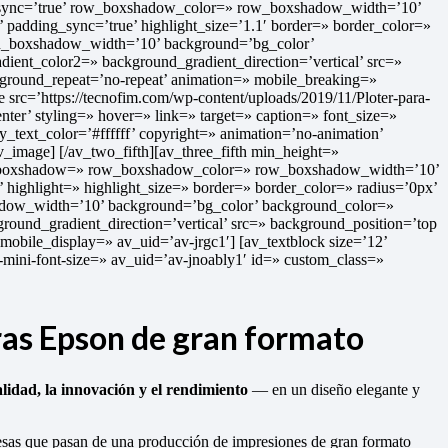
in_sync=’true’ row_boxshadow_color=» row_boxshadow_width=’10’
x’ padding_sync=’true’ highlight_size=’1.1′ border=» border_color=»
mn_boxshadow_width=’10’ background=’bg_color’
ent_color2=» background_gradient_direction=’vertical’ src=»
kground_repeat=’no-repeat’ animation=» mobile_breaking=»
 src=’https://tecnofim.com/wp-content/uploads/2019/11/Ploter-para-
enter’ styling=» hover=» link=» target=» caption=» font_size=»
_text_color=’#ffffff’ copyright=» animation=’no-animation’
_image] [/av_two_fifth][av_three_fifth min_height=»
w_boxshadow=» row_boxshadow_color=» row_boxshadow_width=’10’
x’ highlight=» highlight_size=» border=» border_color=» radius=’0px’
w_width=’10’ background=’bg_color’ background_color=»
ound_gradient_direction=’vertical’ src=» background_position=’top
mobile_display=» av_uid=’av-jrgc1′] [av_textblock size=’12’
-mini-font-size=» av_uid=’av-jnoably1′ id=» custom_class=»
as Epson de gran formato
alidad, la innovación y el rendimiento
— en un diseño elegante y
presas que pasan de una producción de impresiones de gran formato