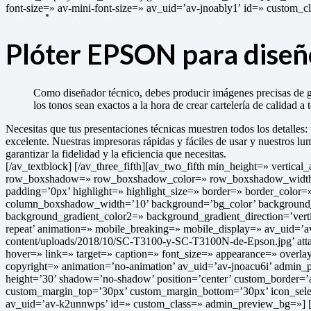
font-size=» av-mini-font-size=» av_uid=’av-jnoably1′ id=» custom
Plóter EPSON para dise
Como diseñador técnico, debes producir imágenes precisas de gra
los tonos sean exactos a la hora de crear cartelería de calidad a 
Necesitas que tus presentaciones técnicas muestren todos los detalles: 
excelente. Nuestras impresoras rápidas y fáciles de usar y nuestros l
garantizar la fidelidad y la eficiencia que necesitas.
[/av_textblock] [/av_three_fifth][av_two_fifth min_height=» vertic
row_boxshadow=» row_boxshadow_color=» row_boxshadow_width=’10’ 
padding=’0px’ highlight=» highlight_size=» border=» border_col
column_boxshadow_width=’10’ background=’bg_color’ background_
background_gradient_color2=» background_gradient_direction=’verti
repeat’ animation=» mobile_breaking=» mobile_display=» av_uid=’av-
content/uploads/2018/10/SC-T3100-y-SC-T3100N-de-Epson.jpg’ attach
hover=» link=» target=» caption=» font_size=» appearance=» overlay
copyright=» animation=’no-animation’ av_uid=’av-jnoacu6i’ admin_pr
height=’30’ shadow=’no-shadow’ position=’center’ custom_border=’
custom_margin_top=’30px’ custom_margin_bottom=’30px’ icon_select
av_uid=’av-k2unnwps’ id=» custom_class=» admin_preview_bg=»] [av