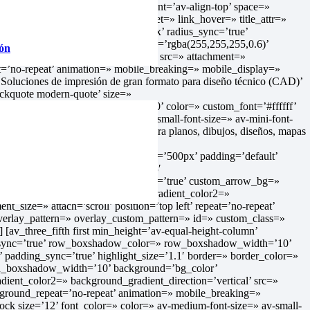
first min_height=» vertical_alignment=’av-align-top’ space=»
adow_width=’10’ link=» linktarget=» link_hover=» title_attr=»
border=» border_color=» radius=’0px’ radius_sync=’true’
nd=’bg_color’ background_color=’rgba(255,255,255,0.6)’
ión
ound_gradient_direction=’vertical’ src=» attachment=»
t=’no-repeat’ animation=» mobile_breaking=» mobile_display=»
oluciones de impresión de gran formato para diseño técnico (CAD)’
lockquote modern-quote’ size=»
=» margin_sync=’true’ padding=’50’ color=» custom_font=’#ffffff’
ize-title=» av-medium-font-size=» av-small-font-size=» av-mini-font-
g=»] PLOTTERS. Produce y muestra planos, dibujos, diseños, mapas
=» min_height_pc=’25’ min_height_px=’500px’ padding=’default’
tom_border_diagonal_color=’#333333′
m_margin=’0px’ custom_margin_sync=’true’ custom_arrow_bg=»
d_gradient_color1=» background_gradient_color2=»
t_size=» attach=’scroll’ position=’top left’ repeat=’no-repeat’
overlay_pattern=» overlay_custom_pattern=» id=» custom_class=»
[av_three_fifth first min_height=’av-equal-height-column’
in_sync=’true’ row_boxshadow_color=» row_boxshadow_width=’10’
x’ padding_sync=’true’ highlight_size=’1.1′ border=» border_color=»
mn_boxshadow_width=’10’ background=’bg_color’
ent_color2=» background_gradient_direction=’vertical’ src=»
kground_repeat=’no-repeat’ animation=» mobile_breaking=»
ock size=’12’ font_color=» color=» av-medium-font-size=» av-small-