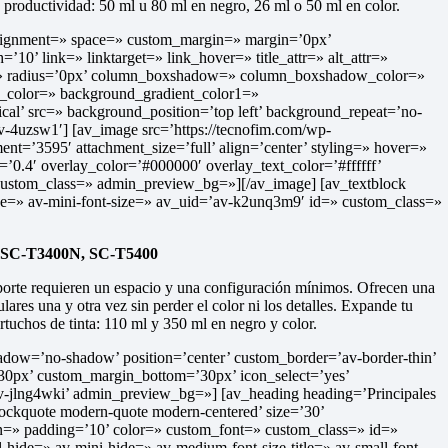
a productividad: 50 ml u 80 ml en negro, 26 ml o 50 ml en color.
_alignment=» space=» custom_margin=» margin=’0px’
link=» linktarget=» link_hover=» title_attr=» alt_attr=»
or=» radius=’0px’ column_boxshadow=» column_boxshadow_color=»
color=» background_gradient_color1=»
cal’ src=» background_position=’top left’ background_repeat=’no-
-4uzsw1′] [av_image src=’https://tecnofim.com/wp-
ent=’3595′ attachment_size=’full’ align=’center’ styling=» hover=»
=’0.4′ overlay_color=’#000000′ overlay_text_color=’#ffffff’
 custom_class=» admin_preview_bg=»][/av_image] [av_textblock
ize=» av-mini-font-size=» av_uid=’av-k2unq3m9′ id=» custom_class=»
 SC-T3400N, SC-T5400
orte requieren un espacio y una configuración mínimos. Ofrecen una
lares una y otra vez sin perder el color ni los detalles. Expande tu
tuchos de tinta: 110 ml y 350 ml en negro y color.
 shadow=’no-shadow’ position=’center’ custom_border=’av-border-thin’
0px’ custom_margin_bottom=’30px’ icon_select=’yes’
av-jlng4wki’ admin_preview_bg=»] [av_heading heading=’Principales
=’blockquote modern-quote modern-centered’ size=’30’
n=» padding=’10’ color=» custom_font=» custom_class=» id=»
ide=» av-mini-hide=» av-medium-font-size-title=» av-small-font-