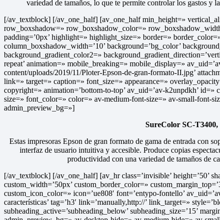
variedad de tamaños, lo que te permite controlar los gastos y l
[/av_textblock] [/av_one_half] [av_one_half min_height=» vertical
row_boxshadow=» row_boxshadow_color=» row_boxshadow_width=’10’ 
padding=’0px’ highlight=» highlight_size=» border=» border_col
column_boxshadow_width=’10’ background=’bg_color’ background_
background_gradient_color2=» background_gradient_direction=’verti
repeat’ animation=» mobile_breaking=» mobile_display=» av_uid=’av
content/uploads/2019/11/Ploter-Epson-de-gran-formato-II.jpg’ attachm
link=» target=» caption=» font_size=» appearance=» overlay_opacity
copyright=» animation=’bottom-to-top’ av_uid=’av-k2unpdkh’ id=»
size=» font_color=» color=» av-medium-font-size=» av-small-font-s
admin_preview_bg=»]
SureColor SC-T3400,
Estas impresoras Epson de gran formato de gama de entrada con sop
interfaz de usuario intuitiva y accesible. Produce copias espectacu
productividad con una variedad de tamaños de car
[/av_textblock] [/av_one_half] [av_hr class=’invisible’ height=’50’
custom_width=’50px’ custom_border_color=» custom_margin_top=’3
custom_icon_color=» icon=’ue808′ font=’entypo-fontello’ av_uid=’
características’ tag=’h3′ link=’manually,http://’ link_target=» style
subheading_active=’subheading_below’ subheading_size=’15’ margi
admin_preview_bg=» av-desktop-hide=» av-medium-hide=» av-small-h