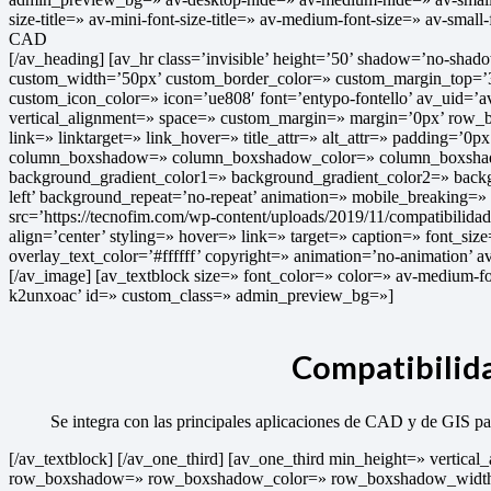
size-title=» av-mini-font-size-title=» av-medium-font-size=» av-small
CAD
[/av_heading] [av_hr class=’invisible’ height=’50’ shadow=’no-shado
custom_width=’50px’ custom_border_color=» custom_margin_top=’3
custom_icon_color=» icon=’ue808′ font=’entypo-fontello’ av_uid=’a
vertical_alignment=» space=» custom_margin=» margin=’0px’ ro
link=» linktarget=» link_hover=» title_attr=» alt_attr=» padding=’0p
column_boxshadow=» column_boxshadow_color=» column_boxshado
background_gradient_color1=» background_gradient_color2=» backgr
left’ background_repeat=’no-repeat’ animation=» mobile_breaking=»
src=’https://tecnofim.com/wp-content/uploads/2019/11/compatibilidad
align=’center’ styling=» hover=» link=» target=» caption=» font_si
overlay_text_color=’#ffffff’ copyright=» animation=’no-animation
[/av_image] [av_textblock size=» font_color=» color=» av-medium-fo
k2unxoac’ id=» custom_class=» admin_preview_bg=»]
Compatibilid
Se integra con las principales aplicaciones de CAD y de GIS para
[/av_textblock] [/av_one_third] [av_one_third min_height=» vertic
row_boxshadow=» row_boxshadow_color=» row_boxshadow_width=’10’ 