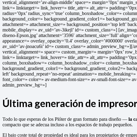
vertical_alignment=’av-align-middle’ space=» margin=’0px’ marg
link=» linktarget=» link_hover=» title_attr=» alt_attr=» padding=’0p
radius=’0px’ radius_sync=’true’ column_boxshadow_color=» colu
background_color=» background_gradient_color1=» background_gradi
attachment=» attachment_size=» background_position=’top left’ bac
mobile_display=» av_uid=’av-3ikejl’ id=» custom_class=»] [av_image
diseno-Epson.jpg’ attachment=’3596′ attachment_size=’full’ align=’c
appearance=» overlay_opacity=’0.4′ overlay_color=’#000000′ overlay
av_uid=’av-jnoacu6i’ id=» custom_class=» admin_preview_bg=»][/av
vertical_alignment=» space=» custom_margin=» margin=’0px’ ro
link=» linktarget=» link_hover=» title_attr=» alt_attr=» padding=’0p
column_boxshadow=» column_boxshadow_color=» column_boxshado
background_gradient_color1=» background_gradient_color2=» backgr
left’ background_repeat=’no-repeat’ animation=» mobile_breaking=» 
font_color=» color=» av-medium-font-size=» av-small-font-size=» av
admin_preview_bg=»]
Última generación de impresor
Todo lo que esperas de los Plóter de gran formato para diseño —
la c
compacto que se adecua incluso a los espacios de trabajo pequeños.
El bajo coste total de propiedad es ideal para los propietarios de em