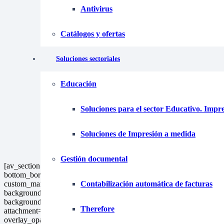
Antivirus
Catálogos y ofertas
Soluciones sectoriales
Educación
Soluciones para el sector Educativo. Impr
Soluciones de Impresión a medida
Gestión documental
[av_section min_height=’custom’ min_height_pc=’25’ min_height_px
bottom_border=’no-border-styling’ bottom_border_diagonal_color=’
Contabilización automática de facturas
custom_margin=’0px’ custom_margin_sync=’true’ scroll_down=’avi
background=’bg_color’ custom_bg=’#efefef’ background_gradient_
background_gradient_direction=’vertical’ src=’https://tecnofim.com/
Therefore
attachment=’3586′ attachment_size=’full’ attach=’scroll’ position=’cen
overlay_opacity=’0.5′ overlay_color=» overlay_pattern=» overlay_c