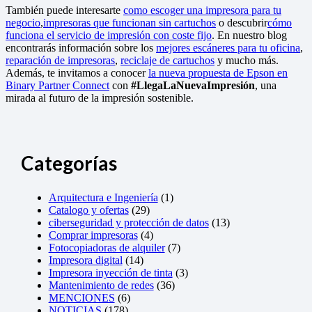
También puede interesarte
como escoger una impresora para tu
negocio
,
impresoras que funcionan sin cartuchos
o descubrir
cómo
funciona el servicio de impresión con coste fijo
. En nuestro blog
encontrarás información sobre los
mejores escáneres para tu oficina
,
reparación de impresoras
,
reciclaje de cartuchos
y mucho más.
Además, te invitamos a conocer
la nueva propuesta de Epson en
Binary Partner Connect
con
#LlegaLaNuevaImpresión
, una
mirada al futuro de la impresión sostenible.
Categorías
Arquitectura e Ingeniería
(1)
Catalogo y ofertas
(29)
ciberseguridad y protección de datos
(13)
Comprar impresoras
(4)
Fotocopiadoras de alquiler
(7)
Impresora digital
(14)
Impresora inyección de tinta
(3)
Mantenimiento de redes
(36)
MENCIONES
(6)
NOTICIAS
(178)