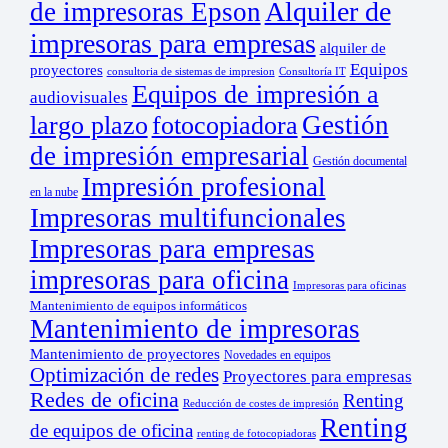
Alquiler de
de impresoras Epson
impresoras para empresas
alquiler de
Equipos
proyectores
consultoria de sistemas de impresion
Consultoría IT
Equipos de impresión a
audiovisuales
Gestión
largo plazo
fotocopiadora
de impresión empresarial
Gestión documental
Impresión profesional
en la nube
Impresoras multifuncionales
Impresoras para empresas
impresoras para oficina
Impresoras para oficinas
Mantenimiento de equipos informáticos
Mantenimiento de impresoras
Mantenimiento de proyectores
Novedades en equipos
Optimización de redes
Proyectores para empresas
Redes de oficina
Renting
Reducción de costes de impresión
Renting
de equipos de oficina
renting de fotocopiadoras