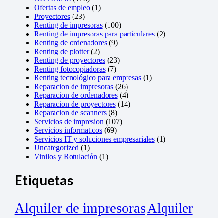
Ofertas de empleo
(1)
Proyectores
(23)
Renting de impresoras
(100)
Renting de impresoras para particulares
(2)
Renting de ordenadores
(9)
Renting de plotter
(2)
Renting de proyectores
(23)
Renting fotocopiadoras
(7)
Renting tecnológico para empresas
(1)
Reparacion de impresoras
(26)
Reparacion de ordenadores
(4)
Reparacion de proyectores
(14)
Reparacion de scanners
(8)
Servicios de impresion
(107)
Servicios informaticos
(69)
Servicios IT y soluciones empresariales
(1)
Uncategorized
(1)
Vinilos y Rotulación
(1)
Etiquetas
Alquiler de impresoras
Alquiler