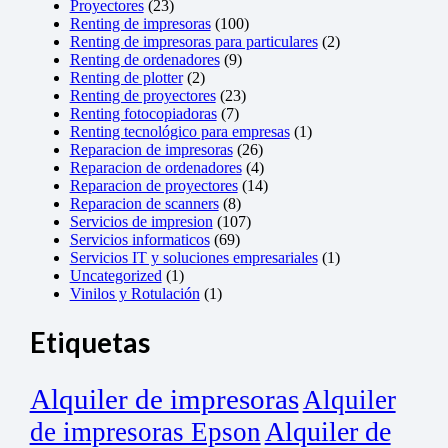
Proyectores
(23)
Renting de impresoras
(100)
Renting de impresoras para particulares
(2)
Renting de ordenadores
(9)
Renting de plotter
(2)
Renting de proyectores
(23)
Renting fotocopiadoras
(7)
Renting tecnológico para empresas
(1)
Reparacion de impresoras
(26)
Reparacion de ordenadores
(4)
Reparacion de proyectores
(14)
Reparacion de scanners
(8)
Servicios de impresion
(107)
Servicios informaticos
(69)
Servicios IT y soluciones empresariales
(1)
Uncategorized
(1)
Vinilos y Rotulación
(1)
Etiquetas
Alquiler de impresoras
Alquiler
Alquiler de
de impresoras Epson