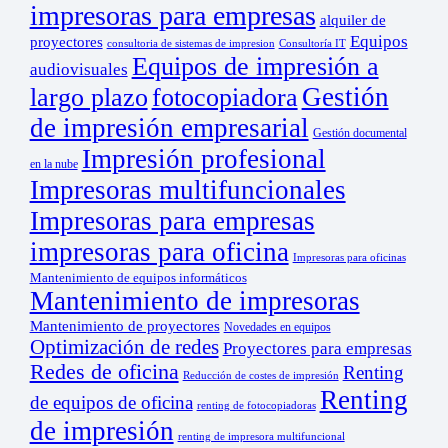
impresoras para empresas
alquiler de
Equipos
proyectores
consultoria de sistemas de impresion
Consultoría IT
Equipos de impresión a
audiovisuales
Gestión
largo plazo
fotocopiadora
de impresión empresarial
Gestión documental
Impresión profesional
en la nube
Impresoras multifuncionales
Impresoras para empresas
impresoras para oficina
Impresoras para oficinas
Mantenimiento de equipos informáticos
Mantenimiento de impresoras
Mantenimiento de proyectores
Novedades en equipos
Optimización de redes
Proyectores para empresas
Redes de oficina
Renting
Reducción de costes de impresión
Renting
de equipos de oficina
renting de fotocopiadoras
de impresión
renting de impresora multifuncional