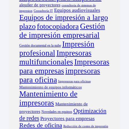
alquiler de proyectores
consultoria de sistemas de
Equipos audiovisuales
impresion
Consultoría IT
Equipos de impresión a largo
Gestión
plazo
fotocopiadora
de impresión empresarial
Impresión
Gestión documental en la nube
profesional
Impresoras
multifuncionales
Impresoras
para empresas
impresoras
para oficina
Impresoras para oficinas
Mantenimiento de equipos informáticos
Mantenimiento de
impresoras
Mantenimiento de
Optimización
proyectores
Novedades en equipos
de redes
Proyectores para empresas
Redes de oficina
Reducción de costes de impresión