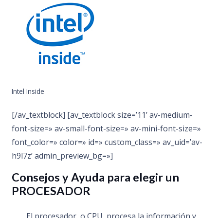
Intel Inside
[/av_textblock] [av_textblock size=’11’ av-medium-
font-size=» av-small-font-size=» av-mini-font-size=»
font_color=» color=» id=» custom_class=» av_uid=’av-
h9l7z’ admin_preview_bg=»]
Consejos y Ayuda para elegir un
PROCESADOR
El procesador, o CPU, procesa la información y