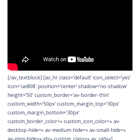
[/av_textblock] [av_hr class=’default’ icon_select=’yes’
icon=’ue808′ position=’center’ shadow=’no-shadow’
height=’50’ custom_border=’av-border-thin’
custom_width=’50px’ custom_margin_top=’30px’
custom_margin_bottom=’30px’
custom_border_color=» custom_icon_color=» av-
desktop-hide=» av-medium-hide=» av-small-hide=»
av-mini-hide=» id=» custom_class=» av_uid=»]