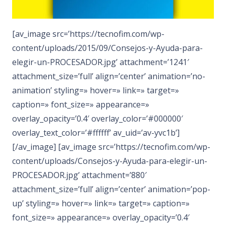
[av_image src=’https://tecnofim.com/wp-
content/uploads/2015/09/Consejos-y-Ayuda-para-
elegir-un-PROCESADOR.jpg’ attachment=’1241′
attachment_size=’full’ align=’center’ animation=’no-
animation’ styling=» hover=» link=» target=»
caption=» font_size=» appearance=»
overlay_opacity=’0.4′ overlay_color=’#000000′
overlay_text_color=’#ffffff’ av_uid=’av-yvc1b’]
[/av_image] [av_image src=’https://tecnofim.com/wp-
content/uploads/Consejos-y-Ayuda-para-elegir-un-
PROCESADOR.jpg’ attachment=’880′
attachment_size=’full’ align=’center’ animation=’pop-
up’ styling=» hover=» link=» target=» caption=»
font_size=» appearance=» overlay_opacity=’0.4′