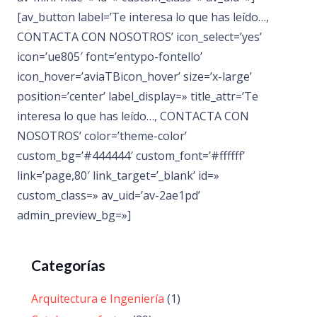
[av_button label=’Te interesa lo que has leído…,
CONTACTA CON NOSOTROS’ icon_select=’yes’
icon=’ue805′ font=’entypo-fontello’
icon_hover=’aviaTBicon_hover’ size=’x-large’
position=’center’ label_display=» title_attr=’Te
interesa lo que has leído…, CONTACTA CON
NOSOTROS’ color=’theme-color’
custom_bg=’#444444′ custom_font=’#ffffff’
link=’page,80′ link_target=’_blank’ id=»
custom_class=» av_uid=’av-2ae1pd’
admin_preview_bg=»]
Categorías
Arquitectura e Ingeniería
(1)